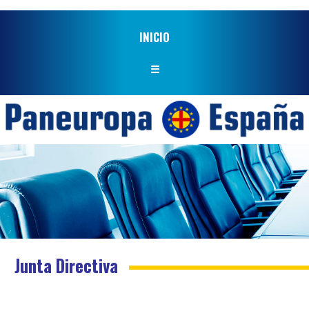
INICIO
☰
Junta Directiva